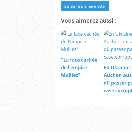
S'inscrire à la newsletter
Vous aimerez aussi :
"La face cachée
de l'empire
En Ukraine,
Mulliez"
Auchan auss
dû passer pa
case corrup