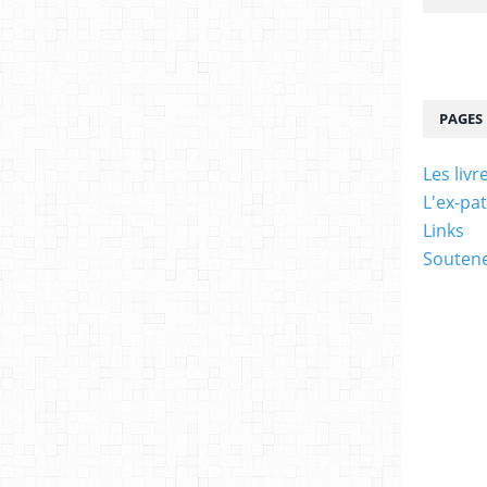
PAGES
Les livr
L'ex-pa
Links
Soutene