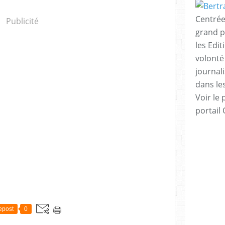
Centrées
Publicité
grand p
les Edi
volonté
journal
dans le
Voir le 
portail
epost
0