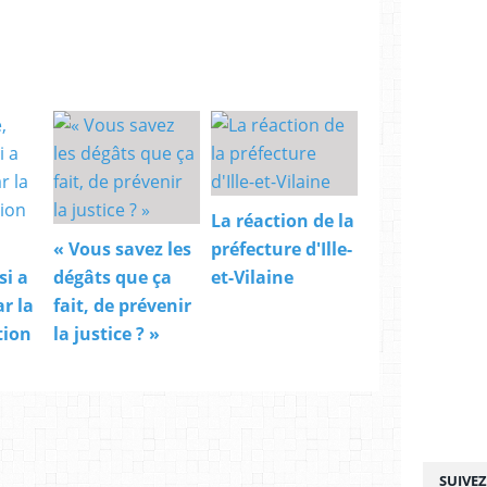
La réaction de la
« Vous savez les
préfecture d'Ille-
i a
dégâts que ça
et-Vilaine
r la
fait, de prévenir
tion
la justice ? »
SUIVE