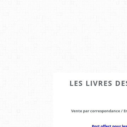
LES LIVRES DE
Vente par correspondance /
E
Port offert po
ur le