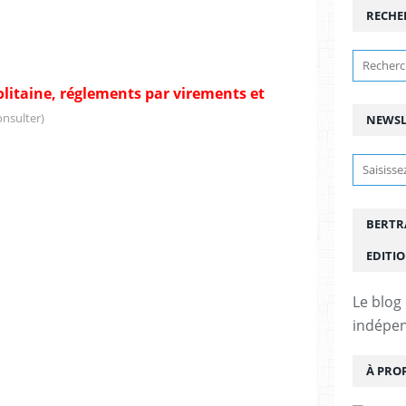
RECHE
litaine, réglements par virements et
onsulter)
NEWSL
BERTR
EDITI
Le blog
indépen
À PRO